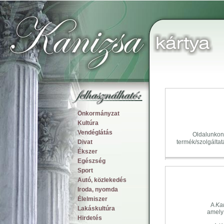
Önkormányzat
Kultúra
Vendéglátás
Oldalunkon
Divat
termék/szolgáltat
Ékszer
Egészség
Sport
Autó, közlekedés
Iroda, nyomda
Élelmiszer
A
Ka
Lakáskultúra
amely
Hirdetés