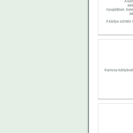
A ká
aki
nyugdíjban, bale
át
A kártya szintén
Kanizsa kártyával