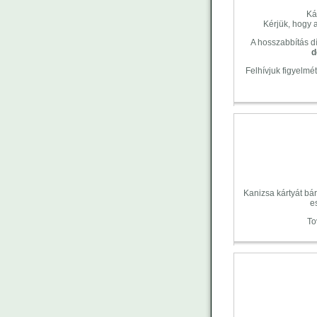
Ká
Kérjük, hogy a
A
hosszabbítás
d
d
Felhívjuk figyelmé
Kanizsa kártyát bá
e
To