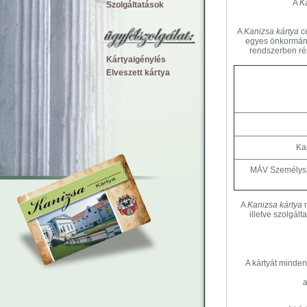
A
Ka
Szolgáltatások
A
Kanizsa kártya
cé
egyes önkormány
rendszerben ré
Kártyaigénylés
Elveszett kártya
Ka
MÁV Személyszál
A
Kanizsa kártya
r
illetve szolgál
A kártyát minden
a